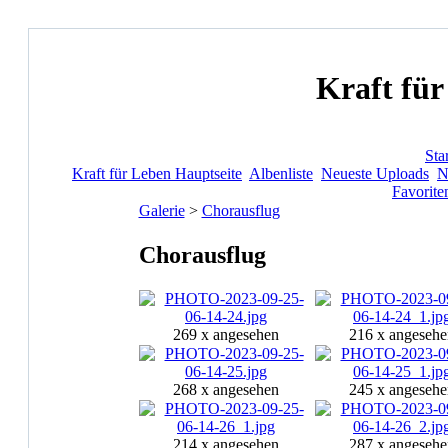
Kraft für
Star
Kraft für Leben Hauptseite
Albenliste
Neueste Uploads
N
Favorite
Galerie
>
Chorausflug
Chorausflug
269 x angesehen
216 x angesehe
268 x angesehen
245 x angesehe
214 x angesehen
287 x angesehe