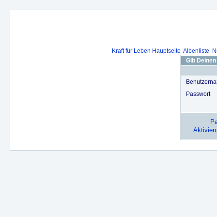
Kraft für Leben Hauptseite
Albenliste
N
Gib Deinen
Benutzern
Passwort
Pa
Aktivier